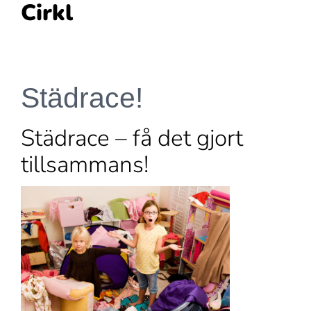
Cirkl
Fortsätt
till
innehållet
Städrace!
Städrace – få det gjort
tillsammans!