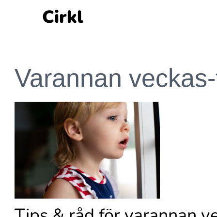
Fortsätt
Cirkl
till
innehållet
Varannan veckas-
Tips & råd för varannan v